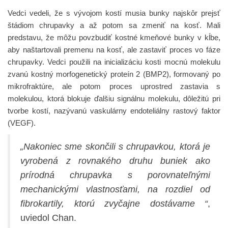
Vedci vedeli, že s vývojom kostí musia bunky najskôr prejsť
štádiom chrupavky a až potom sa zmeniť na kosť. Mali
predstavu, že môžu povzbudiť kostné kmeňové bunky v kĺbe,
aby naštartovali premenu na kosť, ale zastaviť proces vo fáze
chrupavky. Vedci použili na inicializáciu kosti mocnú molekulu
zvanú kostný morfogenetický proteín 2 (BMP2), formovaný po
mikrofraktúre, ale potom proces uprostred zastavia s
molekulou, ktorá blokuje ďalšiu signálnu molekulu, dôležitú pri
tvorbe kostí, nazývanú
vaskulárny endoteliálny rastový faktor
(VEGF).
„Nakoniec sme skončili s chrupavkou, ktorá je
vyrobená z rovnakého druhu buniek ako
prírodná chrupavka s porovnateľnými
mechanickými vlastnosťami, na rozdiel od
fibrokartily, ktorú zvyčajne dostávame “
,
uviedol Chan.