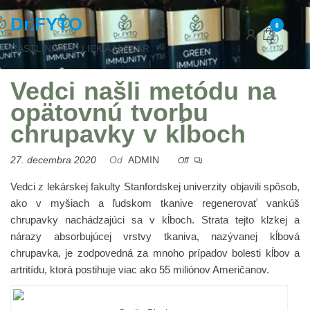
Dr.FYTO
0
RASTLINA AKO LIEK AJ LEKÁR
Vedci našli metódu na
opätovnú tvorbu
chrupavky v kĺboch
27. decembra 2020
Od
ADMIN
Off
Vedci z lekárskej fakulty Stanfordskej univerzity objavili spôsob,
ako v myšiach a ľudskom tkanive regenerovať vankúš
chrupavky nachádzajúci sa v kĺboch. Strata tejto klzkej a
nárazy absorbujúcej vrstvy tkaniva, nazývanej kĺbová
chrupavka, je zodpovedná za mnoho prípadov bolesti kĺbov a
artritídu, ktorá postihuje viac ako 55 miliónov Američanov.