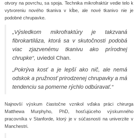
otvory na povrchu, sa spoja. Technika mikrofraktúr vedie telo k
vytvoreniu nového tkaniva v kĺbe, ale nové tkanivo nie je
podobné chrupavke.
„Výsledkom mikrofraktúry je takzvaná
fibrokartiláza, ktorá sa v skutočnosti podobá
viac zjazvenému tkanivu ako prírodnej
chrupke“,
uviedol Chan.
„Pokrýva kosť a je lepší ako nič, ale nemá
odskok a pružnosť prirodzenej chrupavky a má
tendenciu sa pomerne rýchlo odbúravať.“
Najnovší výskum čiastočne vznikol vďaka práci chirurga
Matthewa Murphyho, PhD, hosťujúceho výskumného
pracovníka v Stanforde, ktorý je v súčasnosti na univerzite v
Manchestri.