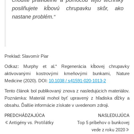
chodíte pravidelne a pomocou tejto techniky
posilňujete kĺbovú chrupavku skôr, ako
nastane problém.“
Preklad: Slavomír Piar
Odkaz: Murphy et al.“ Regenerácia kĺbovej chrupavky
aktivovanými kostrovými kmeňovými bunkami, Nature
Medicine (2020). DOI:
10.1038 / s41591-020-1013-2
Tento článok bol publikovaný znova z nasledujúcich materiálov.
Poznámka: Materiál mohol byť upravený z hľadiska dĺžky a
obsahu. Ďalšie informácie získate v uvedenom zdroji.
PREDCHÁDZAJÚCA
NASLEDUJÚCA
Antigény vs. Protilátky
Top 5 príbehov o bunkovej
vede z roku 2020