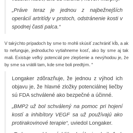
„Práve teraz je jednou z najbežnejších
operácií artritídy v prstoch, odstránenie kosti v
spodnej časti palca.“
V takýchto prípadoch by sme to mohli skúsiť zachrániť kĺb, a ak
to nefunguje, jednoducho vytiahneme kosť, ako by sme aj tak
mali. Existuje veľký potenciál pre zlepšenie a nevýhodou je, že
by sme sa vrátili tam, kde sme boli predtým. “
Longaker zdôrazňuje, že jednou z výhod ich
objavu je, že hlavné zložky potenciálnej liečby
sú FDA schválené ako bezpečné a účinné.
„BMP2 už bol schválený na pomoc pri hojení
kostí a inhibítory VEGF sa už používajú ako
protirakovinové terapie“,
uviedol Longaker.