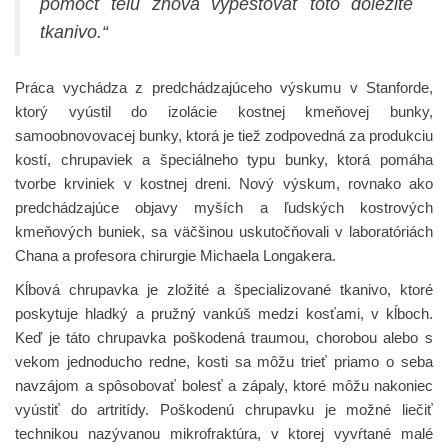
pomôcť telu znova vypestovať toto dôležité
tkanivo.“
Práca vychádza z predchádzajúceho výskumu v Stanforde,
ktorý vyústil do izolácie kostnej kmeňovej bunky,
samoobnovovacej bunky, ktorá je tiež zodpovedná za produkciu
kostí, chrupaviek a špeciálneho typu bunky, ktorá pomáha
tvorbe krviniek v kostnej dreni. Nový výskum, rovnako ako
predchádzajúce objavy myších a ľudských kostrových
kmeňových buniek, sa väčšinou uskutočňovali v laboratóriách
Chana a profesora chirurgie Michaela Longakera.
Kĺbová chrupavka je zložité a špecializované tkanivo, ktoré
poskytuje hladký a pružný vankúš medzi kosťami, v kĺboch.
Keď je táto chrupavka poškodená traumou, chorobou alebo s
vekom jednoducho redne, kosti sa môžu trieť priamo o seba
navzájom a spôsobovať bolesť a zápaly, ktoré môžu nakoniec
vyústiť do artritídy. Poškodenú chrupavku je možné liečiť
technikou nazývanou mikrofraktúra, v ktorej vyvŕtané malé