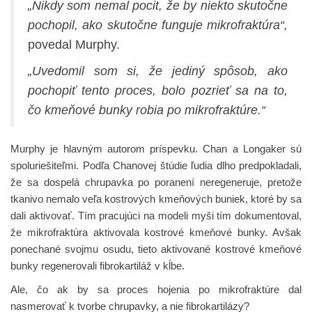
„Nikdy som nemal pocit, že by niekto skutočne
pochopil, ako skutočne funguje mikrofraktúra“,
povedal Murphy.
„Uvedomil som si, že jediný spôsob, ako
pochopiť tento proces, bolo pozrieť sa na to,
čo kmeňové bunky robia po mikrofraktúre.“
Murphy je hlavným autorom príspevku. Chan a Longaker sú
spoluriešiteľmi. Podľa Chanovej štúdie ľudia dlho predpokladali,
že sa dospelá chrupavka po poranení neregeneruje, pretože
tkanivo nemalo veľa kostrových kmeňových buniek, ktoré by sa
dali aktivovať. Tím pracujúci na modeli myši tím dokumentoval,
že mikrofraktúra aktivovala kostrové kmeňové bunky. Avšak
ponechané svojmu osudu, tieto aktivované kostrové kmeňové
bunky regenerovali fibrokartiláž v kĺbe.
Ale, čo ak by sa proces hojenia po mikrofraktúre dal
nasmerovať k tvorbe chrupavky, a nie fibrokartilázy?