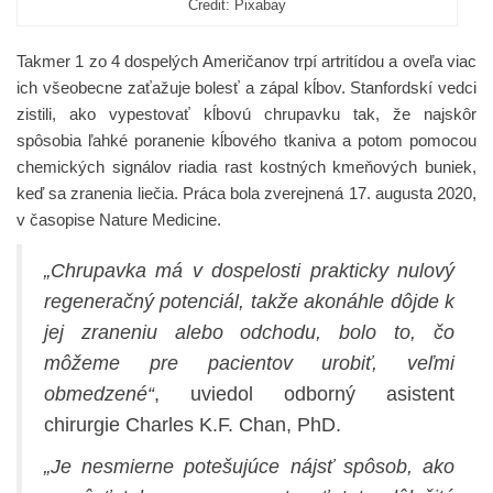
Credit: Pixabay
Takmer 1 zo 4 dospelých Američanov trpí artritídou a oveľa viac
ich všeobecne zaťažuje bolesť a zápal kĺbov. Stanfordskí vedci
zistili, ako vypestovať kĺbovú chrupavku tak, že najskôr
spôsobia ľahké poranenie kĺbového tkaniva a potom pomocou
chemických signálov riadia rast kostných kmeňových buniek,
keď sa zranenia liečia. Práca bola zverejnená 17. augusta 2020,
v časopise Nature Medicine.
„Chrupavka má v dospelosti prakticky nulový
regeneračný potenciál, takže akonáhle dôjde k
jej zraneniu alebo odchodu, bolo to, čo
môžeme pre pacientov urobiť, veľmi
obmedzené“
, uviedol odborný asistent
chirurgie Charles K.F. Chan, PhD.
„Je nesmierne potešujúce nájsť spôsob, ako