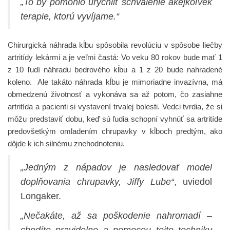
„To by pomohlo urýchliť schválenie akejkoľvek
terapie, ktorú vyvíjame.“
Chirurgická náhrada kĺbu spôsobila revolúciu v spôsobe liečby
artritídy lekármi a je veľmi častá: Vo veku 80 rokov bude mať 1
z 10 ľudí náhradu bedrového kĺbu a 1 z 20 bude nahradené
koleno. Ale takáto náhrada kĺbu je mimoriadne invazívna, má
obmedzenú životnosť a vykonáva sa až potom, čo zasiahne
artritída a pacienti si vystavení trvalej bolesti. Vedci tvrdia, že si
môžu predstaviť dobu, keď sú ľudia schopní vyhnúť sa artritíde
predovšetkým omladením chrupavky v kĺboch ​​predtým, ako
dôjde k ich silnému znehodnoteniu.
„Jedným z nápadov je nasledovať model
doplňovania chrupavky, Jiffy Lube“
, uviedol
Longaker.
„Nečakáte, až sa poškodenie nahromadí –