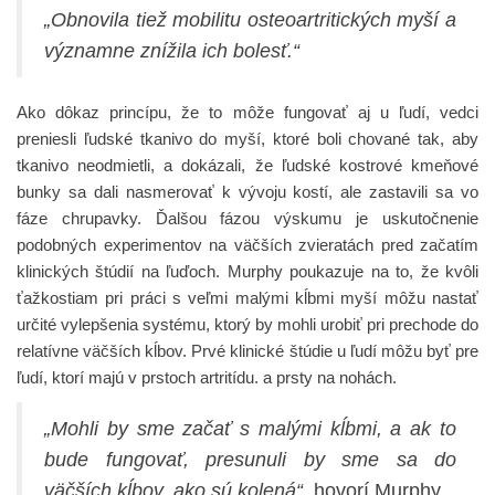
„Obnovila tiež mobilitu osteoartritických myší a
významne znížila ich bolesť.“
Ako dôkaz princípu, že to môže fungovať aj u ľudí, vedci
preniesli ľudské tkanivo do myší, ktoré boli chované tak, aby
tkanivo neodmietli, a dokázali, že ľudské kostrové kmeňové
bunky sa dali nasmerovať k vývoju kostí, ale zastavili sa vo
fáze chrupavky. Ďalšou fázou výskumu je uskutočnenie
podobných experimentov na väčších zvieratách pred začatím
klinických štúdií na ľuďoch. Murphy poukazuje na to, že kvôli
ťažkostiam pri práci s veľmi malými kĺbmi myší môžu nastať
určité vylepšenia systému, ktorý by mohli urobiť pri prechode do
relatívne väčších kĺbov. Prvé klinické štúdie u ľudí môžu byť pre
ľudí, ktorí majú v prstoch artritídu. a prsty na nohách.
„Mohli by sme začať s malými kĺbmi, a ak to
bude fungovať, presunuli by sme sa do
väčších kĺbov, ako sú kolená“,
hovorí Murphy.