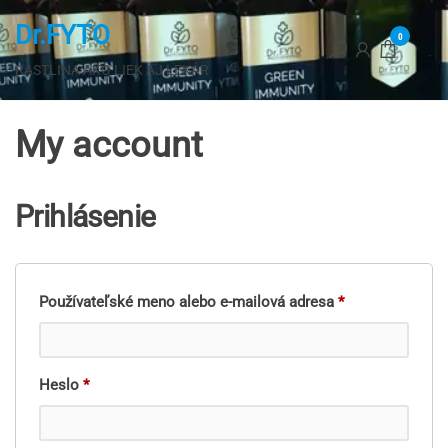
Preskočiť
Dr.FYTO
na
0
hlavný
RASTLINA AKO LIEK AJ LEKÁR
obsah
My account
Prihlásenie
Povinné
Používateľské meno alebo e-mailová adresa
*
Povinné
Heslo
*