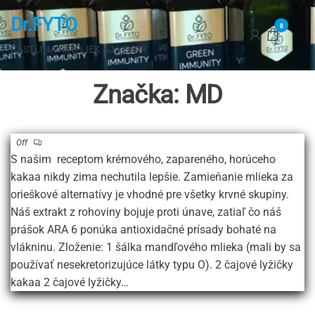
Preskočiť
Dr.FYTO
na
0
hlavný
RASTLINA AKO LIEK AJ LEKÁR
obsah
Značka:
MD
Off
S našim receptom krémového, zapareného, horúceho
kakaa nikdy zima nechutila lepšie. Zamieňanie mlieka za
orieškové alternatívy je vhodné pre všetky krvné skupiny.
Náš extrakt z rohoviny bojuje proti únave, zatiaľ čo náš
prášok ARA 6 ponúka antioxidačné prísady bohaté na
vlákninu. Zloženie: 1 šálka mandľového mlieka (mali by sa
používať nesekretorizujúce látky typu O). 2 čajové lyžičky
kakaa 2 čajové lyžičky…