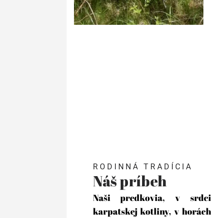
RODINNÁ TRADÍCIA
Náš príbeh
Naši predkovia, v srdci
karpatskej kotliny, v horách