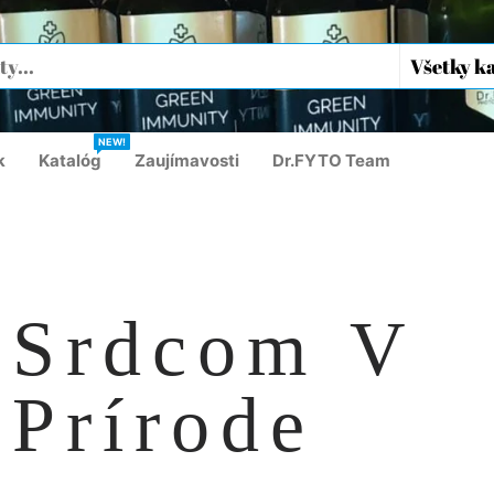
NEW!
k
Katalóg
Zaujímavosti
Dr.FYTO Team
Srdcom V
Prírode