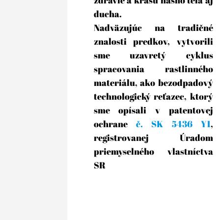
ducha. 
Nadväzujúc na tradičné 
znalosti predkov, vytvorili 
sme uzavretý cyklus 
spracovania rastlinného 
materiálu, ako bezodpadový 
technologický reťazec, ktorý 
sme opísali v patentovej 
ochrane 
č. SK 5436 Y1
, 
registrovanej Úradom 
priemyselného vlastníctva 
SR