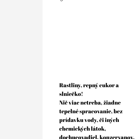
Rastliny, repný cukor a 
slniečko! 
Nič viac netreba, žiadne 
tepelné spracovanie, bez 
prídavku vody, či iných 
chemických látok, 
dochucovadiel, konzervanov, 