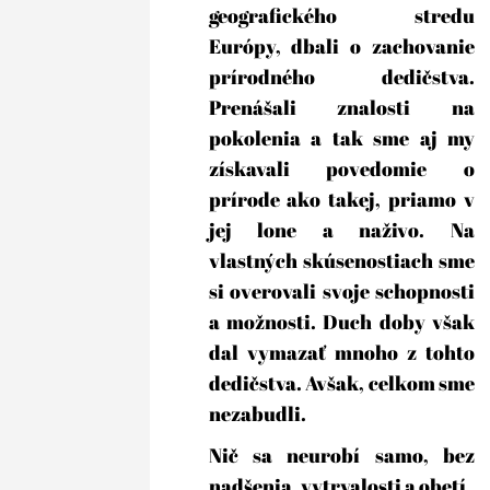
geografického stredu
Európy, dbali o zachovanie
prírodného dedičstva.
Prenášali znalosti na
pokolenia a tak sme aj my
získavali povedomie o
prírode ako takej, priamo v
jej lone a naživo. Na
vlastných skúsenostiach sme
si overovali svoje schopnosti
a možnosti. Duch doby však
dal vymazať mnoho z tohto
dedičstva. Avšak, celkom sme
nezabudli.
Nič sa neurobí samo, bez
nadšenia, vytrvalosti a obetí.