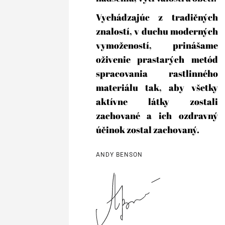
Vychádzajúc z tradičných
znalostí, v duchu moderných
vymožeností, prinášame
oživenie prastarých metód
spracovania rastlinného
materiálu tak, aby všetky
aktívne látky zostali
zachované a ich ozdravný
účinok zostal zachovaný.
ANDY BENSON