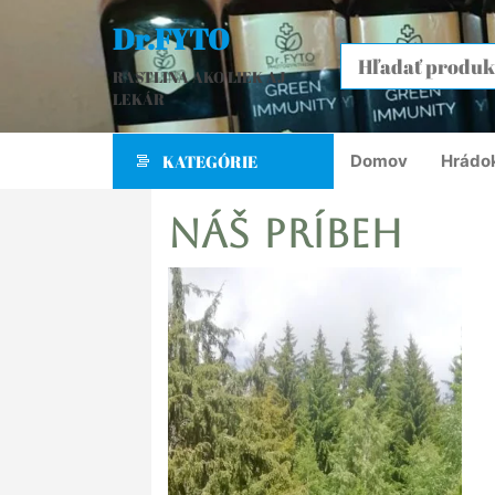
Dr.FYTO
RASTLINA AKO LIEK AJ
LEKÁR
KATEGÓRIE
Domov
Hrádo
Náš príbeh