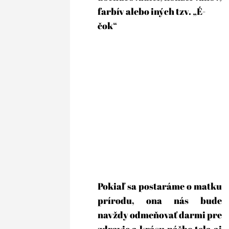
farbív alebo iných tzv. „É-
čok“
Pokiaľ sa postaráme o matku 
prírodu, ona nás bude 
navždy odmeňovať darmi pre 
zdravie a krásu nášho tela aj 