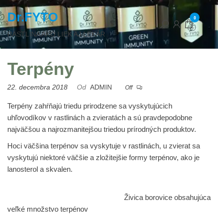
Dr.FYTO
0
RASTLINA AKO LIEK AJ LEKÁR
Terpény
22. decembra 2018
Od
ADMIN
Off
Terpény zahŕňajú triedu prirodzene sa vyskytujúcich
uhľovodíkov v rastlinách a zvieratách a sú pravdepodobne
najväčšou a najrozmanitejšou triedou prírodných produktov.
Hoci väčšina terpénov sa vyskytuje v rastlinách, u zvierat sa
vyskytujú niektoré väčšie a zložitejšie formy terpénov, ako je
lanosterol a skvalen.
Živica borovice obsahujúca
veľké množstvo terpénov