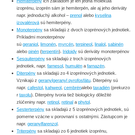
Hemiterpény
ich základom je len jedna molekula
izoprénu, izoprén sám je hemiterpén, ale aj jeho deriváty
napr. jednoduchý alkohol –
prenol
alebo
kyselina
izovalérová
sú hemiterpény.
Monoterpény
sa skladajú z dvoch izoprénových jednotiek.
Príkladmi monoterpénov
sú
geraniol
,
limonén
,
myrcén
,
terpineol
,
linalol
,
sabinén
alebo
pinén
(
terpentín
).
Iridoidy
sú deriváty monoterpénov
Sesquiterpény
sa skladajú z troch izoprénových
jednotiek, napr.
farnesol
,
humulén
a
farnazén
.
Diterpény
sa skladajú zo 4 izoprénových jednotiek.
Vznikajú z
geranylgeranyl pyrofosfátu
. Diterpény sú
napr.
cafestol
,
kahweol
,
cembrén
alebo
taxadién
(prekurzo
r
taxolu
). Diterpény tvoria tiež biologicky dôležité
zlúčeniny napr.
retinol
,
retinal
a
phytol
.
Sesterterpény
sa skladajú z 5 izoprénových jednotiek, sú
pomerne vzácne v porovnaní s ostatnými. Zástupcom je
napr.
geranylfarenzol
.
Triterpény
sa skladajú zo 6 jednotiek izoprénu,