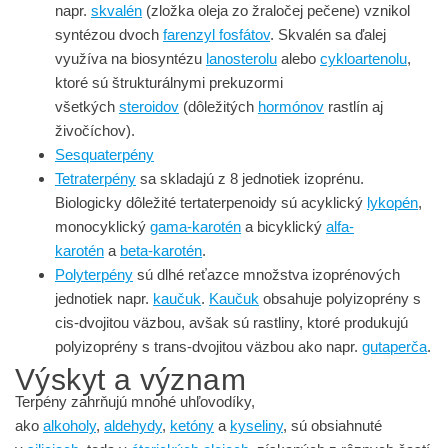
napr.
skvalén
(zložka oleja zo žraločej pečene) vznikol
syntézou dvoch
farenzyl fosfátov
. Skvalén sa ďalej
využíva na biosyntézu
lanosterolu
alebo
cykloartenolu
,
ktoré sú štrukturálnymi prekuzormi
všetkých
steroidov
(dôležitých
hormónov
rastlín aj
živočíchov).
Sesquaterpény
Tetraterpény
sa skladajú z 8 jednotiek izoprénu.
Biologicky dôležité tertaterpenoidy sú acyklický
lykopén
,
monocyklický
gama-karotén
a bicyklický
alfa-
karotén
a
beta-karotén
.
Polyterpény
sú dlhé reťazce množstva izoprénových
jednotiek napr.
kaučuk
.
Kaučuk
obsahuje polyizoprény s
cis-dvojitou väzbou, avšak sú rastliny, ktoré produkujú
polyizoprény s trans-dvojitou väzbou ako napr.
gutaperča
.
Výskyt a význam
Terpény zahrňujú mnohé uhľovodíky,
ako
alkoholy
,
aldehydy
,
ketóny
a
kyseliny
, sú obsiahnuté