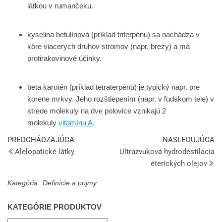
látkou v rumančeku.
kyselina betulínová (príklad triterpénu) sa nachádza v
kôre viacerých druhov stromov (napr. brezy) a má
protirakovinové účinky.
beta karotén (príklad tetraterpénu) je typický napr. pre
korene mrkvy. Jeho rozštiepením (napr. v ľudskom tele) v
strede molekuly na dve polovice vznikajú 2
molekuly
vitamínu A
.
PREDCHÁDZAJÚCA
NASLEDUJÚCA
Alelopatické látky
Ultrazvuková hydrodestilácia
éterických olejov
Kategória
Definície a pojmy
KATEGÓRIE PRODUKTOV