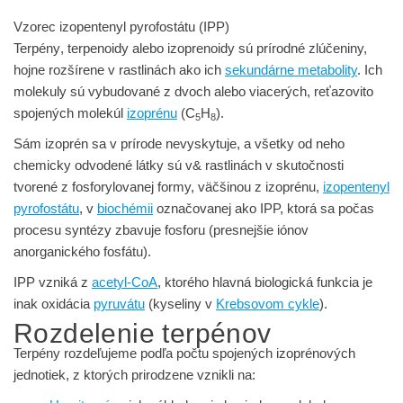
Vzorec izopentenyl pyrofostátu (IPP)
Terpény
,
terpenoidy
alebo
izoprenoidy
sú prírodné zlúčeniny,
hojne rozšírene v rastlinách ako ich
sekundárne metabolity
. Ich
molekuly sú vybudované z dvoch alebo viacerých, reťazovito
spojených molekúl
izoprénu
(C
H
).
5
8
Sám izoprén sa v prírode nevyskytuje, a všetky od neho
chemicky odvodené látky sú v& rastlinách v skutočnosti
tvorené z fosforylovanej formy, väčšinou z izoprénu,
izopentenyl
pyrofostátu
, v
biochémii
označovanej ako IPP, ktorá sa počas
procesu syntézy zbavuje fosforu (presnejšie iónov
anorganického fosfátu).
IPP vzniká z
acetyl-CoA
, ktorého hlavná biologická funkcia je
inak oxidácia
pyruvátu
(kyseliny v
Krebsovom cykle
).
Rozdelenie terpénov
Terpény rozdeľujeme podľa počtu spojených izoprénových
jednotiek, z ktorých prirodzene vznikli na: