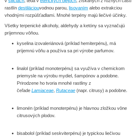
v
siliciach
, teda v
éterických olejoch
, získaných z rôznych častí
rastlín
destiláciou
vodnou parou,
lisovaním
alebo extrakciou
vhodnými rozpúšťadlami. Mnohé terpény majú liečivé účinky.
Všetky terpenické alkoholy, aldehydy a ketóny sa vyznačujú
príjemnou vôňou.
kyselina izovaleriánová (príklad hemiterpénu), má
príjemnú vôňu a používa sa pri výrobe parfumov.
linalol (príklad monoterpénu) sa využíva v chemickom
priemysle na výrobu mydiel, šampónov a podobne.
Prirodzene ho tvoria mnohé rastliny z
čeľade
Lamiaceae
,
Rutaceae
(napr. citrusy) a podobne.
limonén (príklad monoterpénu) je hlavnou zložkou vône
citrusových plodov.
bisabolol (príklad seskviterpénu) je typickou liečivou