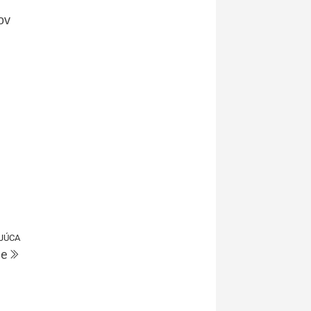
ov
JÚCA
le