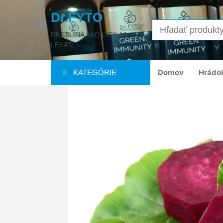
Dr.FYTO
RASTLINA AKO LIEK AJ
LEKÁR
Domov
Hrádo
KATEGÓRIE