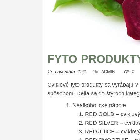
FYTO PRODUKTY
13. novembra 2021
Od
ADMIN
Off
Cviklové fyto produkty sa vyrábajú 
spôsobom. Delia sa do štyroch kategó
Nealkoholické nápoje
RED GOLD – cviklový 
RED SILVER – cviklový
RED JUICE – cviklový