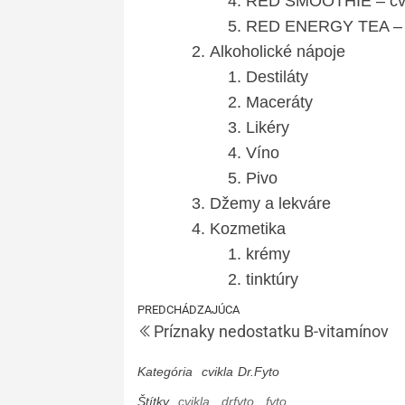
RED SMOOTHIE – cvik
RED ENERGY TEA – cvi
Alkoholické nápoje
Destiláty
Maceráty
Likéry
Víno
Pivo
Džemy a lekváre
Kozmetika
krémy
tinktúry
PREDCHÁDZAJÚCA
Príznaky nedostatku B-vitamínov
Kategória
cvikla
Dr.Fyto
Štítky
cvikla
drfyto
fyto