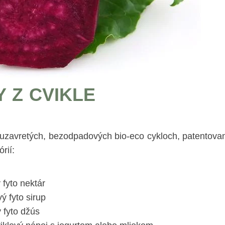
 Z CVIKLE
v uzavretých, bezodpadových bio-eco cykloch, patentov
rií:
fyto nektár
 fyto sirup
 fyto džús