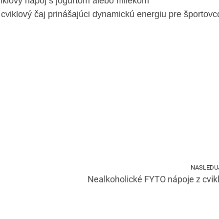
lový nápoj s jogurtom alebo mliekom
klový čaj prinášajúci dynamickú energiu pre športovc
NASLEDU
Nealkoholické FYTO nápoje z cvik