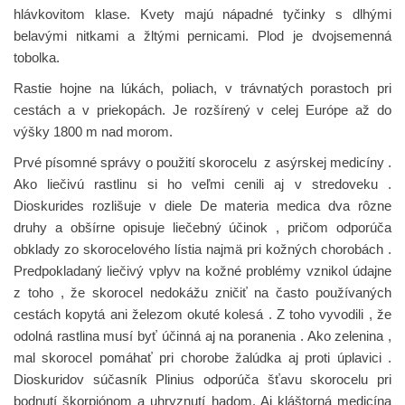
hlávkovitom klase. Kvety majú nápadné tyčinky s dlhými
belavými nitkami a žltými pernicami. Plod je dvojsemenná
tobolka.
Rastie hojne na lúkách, poliach, v trávnatých porastoch pri
cestách a v priekopách. Je rozšírený v celej Európe až do
výšky 1800 m nad morom.
Prvé písomné správy o použití skorocelu z asýrskej medicíny .
Ako liečivú rastlinu si ho veľmi cenili aj v stredoveku .
Dioskurides rozlišuje v diele De materia medica dva rôzne
druhy a obšírne opisuje liečebný účinok , pričom odporúča
obklady zo skorocelového lístia najmä pri kožných chorobách .
Predpokladaný liečivý vplyv na kožné problémy vznikol údajne
z toho , že skorocel nedokážu zničiť na často používaných
cestách kopytá ani železom okuté kolesá . Z toho vyvodili , že
odolná rastlina musí byť účinná aj na poranenia . Ako zelenina ,
mal skorocel pomáhať pri chorobe žalúdka aj proti úplavici .
Dioskuridov súčasník Plinius odporúča šťavu skorocelu pri
bodnutí škorpiónom a uhryznutí hadom. Aj kláštorná medicína