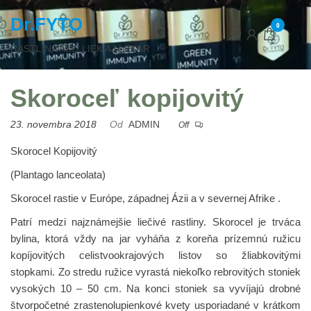
Dr.FYTO
0
RASTLINA AKO LIEK AJ LEKÁR
Skoroceľ kopijovitý
23. novembra 2018
Od
ADMIN
Off
Skorocel Kopijovitý
(Plantago lanceolata)
Skorocel rastie v Európe, západnej Ázii a v severnej Afrike .
Patrí medzi najznámejšie liečivé rastliny. Skorocel je trváca
bylina, ktorá vždy na jar vyháňa z koreňa prízemnú ružicu
kopíjovitých celistvookrajových listov so žliabkovitými
stopkami. Zo stredu ružice vyrastá niekoľko rebrovitých stoniek
vysokých 10 – 50 cm. Na konci stoniek sa vyvíjajú drobné
štvorpočetné zrastenolupienkové kvety usporiadané v krátkom