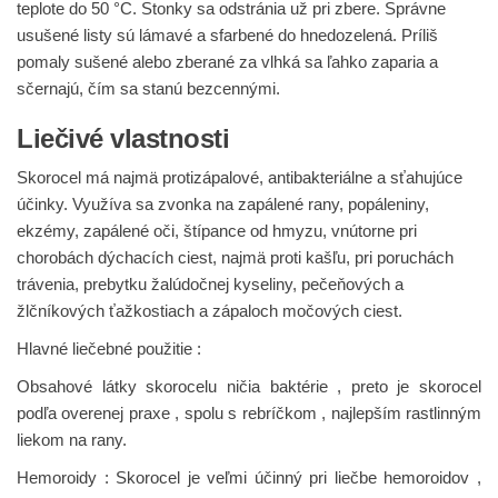
teplote do 50 °C. Stonky sa odstránia už pri zbere. Správne
usušené listy sú lámavé a sfarbené do hnedozelená. Príliš
pomaly sušené alebo zberané za vlhká sa ľahko zaparia a
sčernajú, čím sa stanú bezcennými.
Liečivé vlastnosti
Skorocel má najmä protizápalové, antibakteriálne a sťahujúce
účinky. Využíva sa zvonka na zapálené rany, popáleniny,
ekzémy, zapálené oči, štípance od hmyzu, vnútorne pri
chorobách dýchacích ciest, najmä proti kašľu, pri poruchách
trávenia, prebytku žalúdočnej kyseliny, pečeňových a
žlčníkových ťažkostiach a zápaloch močových ciest.
Hlavné liečebné použitie :
Obsahové látky skorocelu ničia baktérie , preto je skorocel
podľa overenej praxe , spolu s rebríčkom , najlepším rastlinným
liekom na rany.
Hemoroidy
: Skorocel je veľmi účinný pri liečbe hemoroidov ,