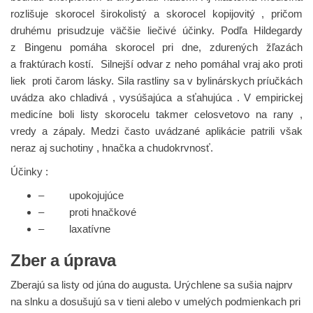
rozlišuje skorocel širokolistý a skorocel kopijovitý , pričom
druhému prisudzuje väčšie liečivé účinky. Podľa Hildegardy
z Bingenu pomáha skorocel pri dne, zdurených žľazách
a fraktúrach kostí. Silnejší odvar z neho pomáhal vraj ako proti
liek proti čarom lásky. Sila rastliny sa v bylinárskych príučkách
uvádza ako chladivá , vysúšajúca a sťahujúca . V empirickej
medicíne boli listy skorocelu takmer celosvetovo na rany ,
vredy a zápaly. Medzi často uvádzané aplikácie patrili však
neraz aj suchotiny , hnačka a chudokrvnosť.
Účinky :
– upokojujúce
– proti hnačkové
– laxatívne
Zber a úprava
Zberajú sa listy od júna do augusta. Urýchlene sa sušia najprv
na slnku a dosušujú sa v tieni alebo v umelých podmienkach pri