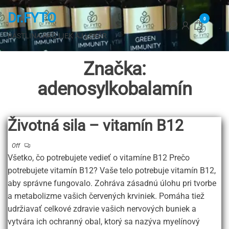
Preskočiť
Dr.FYTO
na
0
hlavný
RASTLINA AKO LIEK AJ LEKÁR
obsah
Značka:
adenosylkobalamín
Životná sila – vitamín B12
Off
Všetko, čo potrebujete vedieť o vitamíne B12 Prečo
potrebujete vitamín B12? Vaše telo potrebuje vitamín B12,
aby správne fungovalo. Zohráva zásadnú úlohu pri tvorbe
a metabolizme vašich červených krviniek. Pomáha tiež
udržiavať celkové zdravie vašich nervových buniek a
vytvára ich ochranný obal, ktorý sa nazýva myelínový