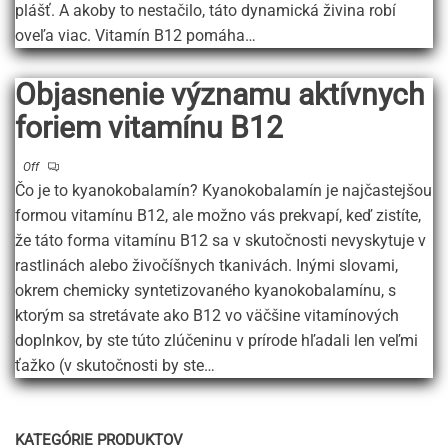
plášť. A akoby to nestačilo, táto dynamická živina robí
oveľa viac. Vitamín B12 pomáha…
Objasnenie významu aktívnych
foriem vitamínu B12
Off
Čo je to kyanokobalamín? Kyanokobalamín je najčastejšou
formou vitamínu B12, ale možno vás prekvapí, keď zistíte,
že táto forma vitamínu B12 sa v skutočnosti nevyskytuje v
rastlinách alebo živočíšnych tkanivách. Inými slovami,
okrem chemicky syntetizovaného kyanokobalamínu, s
ktorým sa stretávate ako B12 vo väčšine vitamínových
doplnkov, by ste túto zlúčeninu v prírode hľadali len veľmi
ťažko (v skutočnosti by ste…
KATEGÓRIE PRODUKTOV