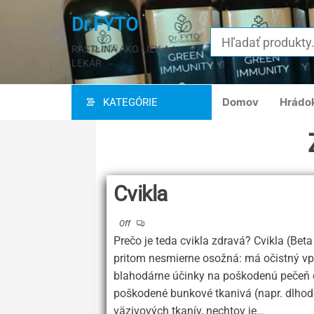
Preskočiť
Dr.FYTO
na
hlavný
RASTLINA AKO LIEK AJ
LEKÁR
obsah
Domov
Hrádo
KATEGÓRIE
Cvikla
Off
Prečo je teda cvikla zdravá? Cvikla (Beta 
pritom nesmierne osožná: má očistný vp
blahodárne účinky na poškodenú pečeň o
poškodené bunkové tkanivá (napr. dlhod
väzivových tkanív, nechtov je…