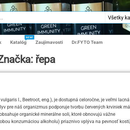
NEW!
k
Katalóg
Zaujímavosti
Dr.FYTO Team
Značka:
řepa
vulgaris l., Beetroot, eng.), je dostupná celoročne, je veľmi lacná
lyv pre náš organizmus podporuje tvorbu červených krviniek má
bsahuje organické minerálne soli, ktoré obnovujú vážne
obou konzumáciou alkoholu) priaznivo vplýva na pevnosť kostí