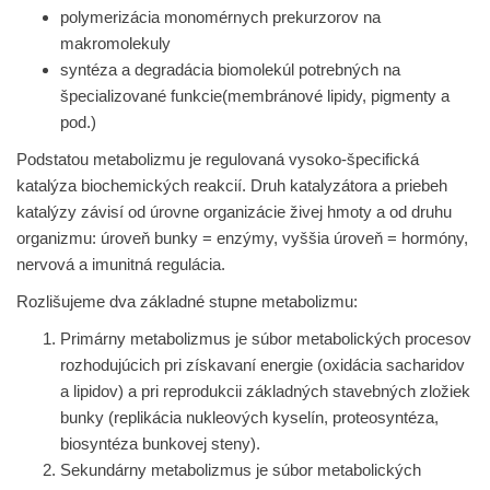
polymerizácia monomérnych prekurzorov na
makromolekuly
syntéza a degradácia biomolekúl potrebných na
špecializované funkcie(membránové lipidy, pigmenty a
pod.)
Podstatou metabolizmu je regulovaná vysoko-špecifická
katalýza biochemických reakcií. Druh katalyzátora a priebeh
katalýzy závisí od úrovne organizácie živej hmoty a od druhu
organizmu: úroveň bunky = enzýmy, vyššia úroveň = hormóny,
nervová a imunitná regulácia.
Rozlišujeme dva základné
stupne metabolizmu
:
Primárny metabolizmus
je súbor metabolických procesov
rozhodujúcich pri získavaní energie (oxidácia sacharidov
a lipidov) a pri reprodukcii základných stavebných zložiek
bunky (replikácia nukleových kyselín, proteosyntéza,
biosyntéza bunkovej steny).
Sekundárny metabolizmus
je súbor metabolických