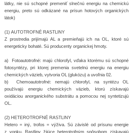
látky, nie sú schopné premeniť slnečnú energiu na chemickú
energiu, preto sú odkázané na prísun hotových organických
látok)
(1)
AUTOTROFNÉ RASTLINY
Z prostredia prijímajú AL a premieňajú ich na OL, ktoré sú
energeticky bohaté. Sú producenty organickej hmoty.
a)
Fotoautotrofné:
majú chlorofyl, vďaka ktorému sú schopné
fotosyntézy, pri ktorej premenia svetelnú energiu na energiu
chemických väzieb, vytvoria OL (glukózu) a uvoľnia 02.
b)
Chemoautotrofné:
nemajú chlorofyl, na syntézu OL
používajú energiu chemických väzieb, ktorú získavajú
oxidáciou anorganického substrátu a pomocou nej syntetizujú
OL.
(2)
HETEROTROFNÉ RASTLINY
Hetero = iný, trofos = výživa
. Sú závislé od prísunu energie
z vonku. Rastliny žijúce heterotrofným spôsobom získavajú