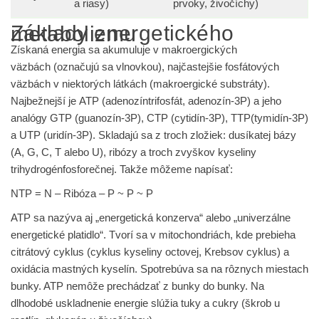
a riasy)
prvoky, živočíchy)
Základy energetického metabolizmu
Získaná energia sa akumuluje v
makroergických
väzbách
(označujú sa vlnovkou), najčastejšie fosfátových
väzbách v niektorých látkách (makroergické substráty).
Najbežnejší je
ATP
(adenozíntrifosfát, adenozín-3P) a jeho
analógy
GTP
(guanozín-3P),
CTP
(cytidín-3P),
TTP
(tymidín-3P)
a
UTP
(uridín-3P). Skladajú sa z troch zložiek: dusíkatej bázy
(A, G, C, T alebo U), ribózy a troch zvyškov kyseliny
trihydrogénfosforečnej. Takže môžeme napísať:
NTP = N – Ribóza – P ~ P ~ P
ATP sa nazýva aj „energetická konzerva“ alebo „univerzálne
energetické platidlo“. Tvorí sa v mitochondriách, kde prebieha
citrátový cyklus (cyklus kyseliny octovej, Krebsov cyklus) a
oxidácia mastných kyselín. Spotrebúva sa na rôznych miestach
bunky. ATP nemôže prechádzať z bunky do bunky. Na
dlhodobé uskladnenie energie slúžia tuky a cukry (škrob u