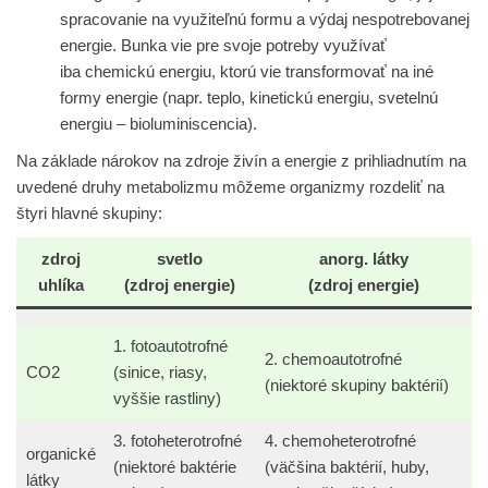
spracovanie na využiteľnú formu a výdaj nespotrebovanej
energie. Bunka vie pre svoje potreby využívať
iba
chemickú energiu
, ktorú vie transformovať na iné
formy energie (napr. teplo, kinetickú energiu, svetelnú
energiu –
bioluminiscencia
).
Na základe nárokov na zdroje živín a energie z prihliadnutím na
uvedené druhy metabolizmu môžeme organizmy rozdeliť na
štyri hlavné skupiny:
zdroj
svetlo
anorg. látky
uhlíka
(zdroj energie)
(zdroj energie)
1. fotoautotrofné
2. chemoautotrofné
CO2
(sinice, riasy,
(niektoré skupiny baktérií)
vyššie rastliny)
3. fotoheterotrofné
4. chemoheterotrofné
organické
(niektoré baktérie
(väčšina baktérií, huby,
látky