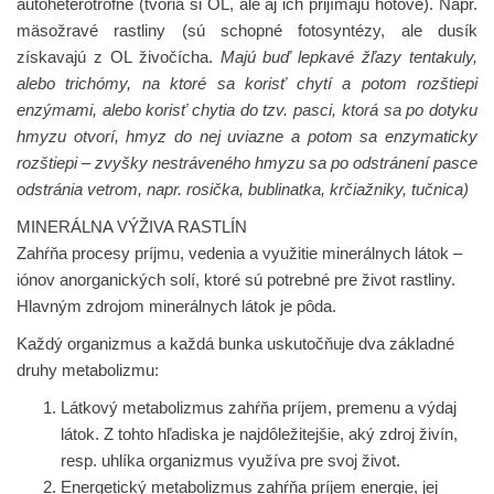
autoheterotrofné (tvoria si OL, ale aj ich prijímajú hotové). Napr.
mäsožravé rastliny (sú schopné fotosyntézy, ale dusík
získavajú z OL živočícha.
Majú buď lepkavé žľazy tentakuly,
alebo trichómy, na ktoré sa korisť chytí a potom rozštiepi
enzýmami, alebo korisť chytia do tzv. pasci, ktorá sa po dotyku
hmyzu otvorí, hmyz do nej uviazne a potom sa enzymaticky
rozštiepi – zvyšky nestráveného hmyzu sa po odstránení pasce
odstránia vetrom, napr. rosička, bublinatka, krčiažniky, tučnica)
MINERÁLNA VÝŽIVA RASTLÍN
Zahŕňa procesy príjmu, vedenia a využitie minerálnych látok –
iónov anorganických solí, ktoré sú potrebné pre život rastliny.
Hlavným zdrojom minerálnych látok je pôda.
Každý organizmus a každá bunka uskutočňuje dva základné
druhy metabolizmu:
Látkový metabolizmus
zahŕňa príjem, premenu a výdaj
látok. Z tohto hľadiska je najdôležitejšie, aký zdroj živín,
resp. uhlíka organizmus využíva pre svoj život.
Energetický metabolizmus
zahŕňa príjem energie, jej