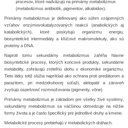
procesov, ktoré nadväzujú na primárny metabolizmus
(metabolizmus antibiotík, pigmentov, alkaloidov).
Primárny metabolizmus je definovaný ako súhrn vzájomných
vzťahov enzýmovokatalyzovaných reakcií (anabolických aj
katabolických), ktoré poskytujú organizmu energiu,
biosyntetické intermediáty a kľúčové makromolekuly, ako sú
proteíny a DNA.
Naproti tomu sekundárny metabolizmus zahŕňa hlavne
biosyntetické procesy, ktorých koncové produkty, sekundárne
metabolity, zohrávajú zreteľnú úlohu v ekonomike organizmu.
Tieto látky totiž slúžia napríklad ako ochrana proti predátorom a
parazitom, pri medzidruhovej súťaži, alelopatii a zároveň
zvyšujú úspešnosť rozmnožovania (pigmenty, vône).
Primárny metabolizmus je základom pre všetky živé systémy,
sekundárny metabolizmus sa väčšinou obmedzuje na nižšie
formy života a je často špecifický pre jednotlivé druhy a kmene.
Metabolické procesy prebiehajú v metabolických dráhach.