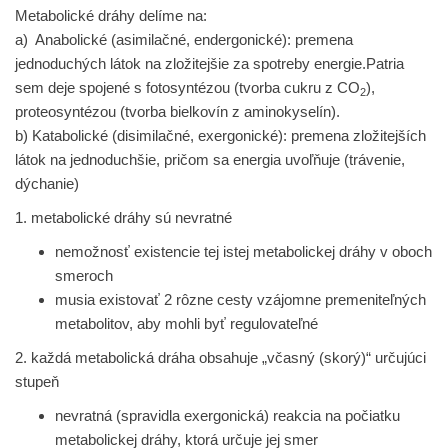
Metabolické dráhy delíme na:
a) Anabolické (asimilačné, endergonické): premena
jednoduchých látok na zložitejšie za spotreby energie.Patria
sem deje spojené s fotosyntézou (tvorba cukru z CO
),
2
proteosyntézou (tvorba bielkovín z aminokyselín).
b) Katabolické (disimilačné, exergonické): premena zložitejších
látok na jednoduchšie, pričom sa energia uvoľňuje (trávenie,
dýchanie)
1.
metabolické dráhy
sú nevratné
nemožnosť existencie tej istej metabolickej dráhy v oboch
smeroch
musia existovať 2 rôzne cesty vzájomne premeniteľných
metabolitov, aby mohli byť regulovateľné
2. každá metabolická dráha obsahuje „včasný (skorý)“ určujúci
stupeň
nevratná (spravidla exergonická) reakcia na počiatku
metabolickej dráhy, ktorá určuje jej smer