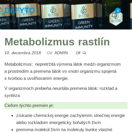
Dr.FYTO
0
RASTLINA AKO LIEK AJ LEKÁR
Metabolizmus rastlín
10. decembra 2018
Od
ADMIN
Off
Metabolizmus:
nepretržitá výmena látok medzi organizmom
a prostredím a premena látok vo vnútri organizmu spojená
s tvorbou a uvoľňovaním energie.
V organizmoch prebieha neustála premena látok: rozklad a
syntéza
Cieľom týchto premien je:
získanie chemickej energie zachytením slnečnej energie
alebo rozkladom energeticky bohatých živín
premena molekúl živín na molekuly bunke vlastné