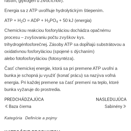
rastlín, glykogén u živočíchov).
Energia sa z ATP uvoľňuje hydrolytickým štiepením.
ATP + H
O = ADP + H
PO
+ 50 kJ (energia)
2
3
4
Chemickou reakciou
fosforyláciou
dochádza opačnému
procesu – zvyšovaniu počtu zvyškov kys.
trihydrogénfosforečnej. Zásoby ATP sa dopĺňajú
substrátovou a
oxidatívnou fosforyláciou
(spojené s dýchaním)
alebo
fotofosforyláciou
(fotosyntéza).
Časť chemickej energie, ktorá sa pri premene ATP uvoľní a
bunka je schopná ju využiť (konať prácu) sa nazýva
voľná
energia
. Pri každej premene sa časť premení na teplo, ktoré
bunka vyžaruje do prostredia.
PREDCHÁDZAJÚCA
NASLEDUJÚCA
Baza čierna
Sabinény
Kategória
Definície a pojmy