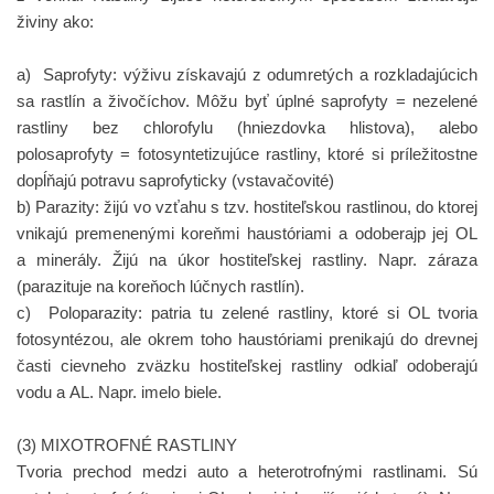
živiny ako:
a)
Saprofyty:
výživu získavajú z odumretých a rozkladajúcich
sa rastlín a živočíchov. Môžu byť úplné saprofyty = nezelené
rastliny bez chlorofylu (hniezdovka hlistova), alebo
polosaprofyty = fotosyntetizujúce rastliny, ktoré si príležitostne
dopĺňajú potravu saprofyticky (vstavačovité)
b)
Parazity:
žijú vo vzťahu s tzv. hostiteľskou rastlinou, do ktorej
vnikajú premenenými koreňmi haustóriami a odoberajp jej OL
a minerály. Žijú na úkor hostiteľskej rastliny. Napr. záraza
(parazituje na koreňoch lúčnych rastlín).
c)
Poloparazity:
patria tu zelené rastliny, ktoré si OL tvoria
fotosyntézou, ale okrem toho haustóriami prenikajú do drevnej
časti cievneho zväzku hostiteľskej rastliny odkiaľ odoberajú
vodu a AL. Napr. imelo biele.
(3)
MIXOTROFNÉ RASTLINY
Tvoria prechod medzi auto a heterotrofnými rastlinami. Sú