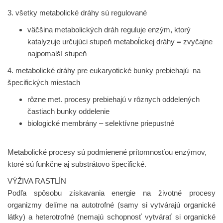
3. všetky metabolické dráhy sú regulované
väčšina metabolických dráh reguluje enzým, ktorý
katalyzuje určujúci stupeň metaboĺickej dráhy = zvyčajne
najpomalší stupeň
4. metabolické dráhy pre eukaryotické bunky prebiehajú na
špecifických miestach
rôzne met. procesy prebiehajú v rôznych oddelených
častiach bunky oddelenie
biologické membrány – selektívne priepustné
Metabolické procesy sú podmienené prítomnosťou enzýmov,
ktoré sú funkčne aj substrátovo špecifické.
VÝŽIVA RASTLÍN
Podľa spôsobu získavania energie na životné procesy
organizmy delíme na autotrofné (samy si vytvárajú organické
látky) a heterotrofné (nemajú schopnosť vytvárať si organické