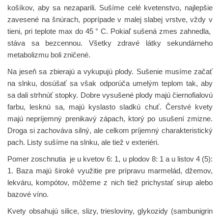
košíkov, aby sa nezaparili. Sušíme celé kvetenstvo, najlepšie
zavesené na šnúrach, poprípade v malej slabej vrstve, vždy v
tieni, pri teplote max do 45 ° C. Pokiaľ sušená zmes zahnedla,
stáva sa bezcennou. Všetky zdravé látky sekundárneho
metabolizmu boli zničené.
Na jeseň sa zbierajú a vykupujú plody.
Sušenie musíme začať
na slnku, dosúšať sa však odporúča umelým teplom tak, aby
sa dali strhnúť stopky. Dobre vysušené plody majú čiernofialovú
farbu, lesknú sa, majú kyslasto sladkú chuť. Čerstvé kvety
majú nepríjemný prenikavý zápach, ktorý po usušení zmizne.
Droga si zachováva silný, ale celkom príjemný charakteristický
pach. Listy sušíme na slnku, ale tiež v exteriéri.
Pomer zoschnutia je u kvetov 6: 1, u plodov 8: 1 a u listov 4 (5):
1.
Baza majú široké využitie pre prípravu marmelád, džemov,
lekváru, kompótov, môžeme z nich tiež prichystať sirup alebo
bazové víno.
Kvety
obsahujú silice, slizy, triesloviny, glykozidy (sambunigrin