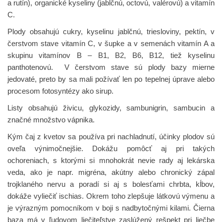
a rutín), organické kyseliny (jablčnú, octovú, valérovú) a vitamín
C.
Plody
obsahujú cukry, kyselinu jablčnú, triesloviny, pektín, v
čerstvom stave vitamín C, v šupke a v semenách vitamín A a
skupinu vitamínov B – B1, B2, B6, B12, tiež kyselinu
panthotenovú. V čerstvom stave sú plody bazy mierne
jedovaté, preto by sa mali požívať len po tepelnej úprave alebo
procesom fotosyntézy ako sirup.
Listy
obsahujú živicu, glykozidy, sambunigrin, sambucin a
značné množstvo vápnika.
Kým čaj z kvetov sa používa pri nachladnutí, účinky plodov sú
oveľa výnimočnejšie. Dokážu pomôcť aj pri takých
ochoreniach, s ktorými si mnohokrát nevie rady aj lekárska
veda, ako je napr. migréna, akútny alebo chronický zápal
trojklaného nervu a poradí si aj s bolesťami chrbta, kĺbov,
dokáže vyliečiť ischias. Okrem toho zlepšuje látkovú výmenu a
je výrazným pomocníkom v boji s nadbytočnými kilami. Čierna
baza má v ľudovom liečiteľstve zaslúžený rešpekt pri liečbe