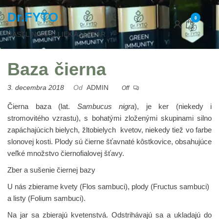
Dr.FYTO
0
RASTLINA AKO LIEK AJ LEKÁR
Baza čierna
3. decembra 2018
Od
ADMIN
Off
Čierna baza
(lat.
Sambucus nigra
), je ker (niekedy i
stromovitého vzrastu), s bohatými zloženými skupinami silno
zapáchajúcich bielych, žltobielych kvetov, niekedy tiež vo farbe
slonovej kosti. Plody sú čierne šťavnaté kôstkovice, obsahujúce
veľké množstvo čiernofialovej šťavy.
Zber a sušenie čiernej bazy
U nás zbierame
kvety
(Flos sambuci),
plody
(Fructus sambuci)
a
listy
(Folium sambuci).
Na jar sa zbierajú kvetenstvá.
Odstrihávajú sa a ukladajú do