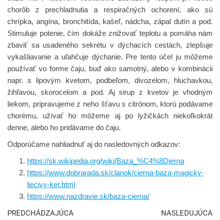
chorôb z prechladnutia a respiračných ochorení, ako sú
chrípka, angína, bronchitída, kašeľ, nádcha, zápal dutín a pod.
Stimuluje potenie, čím dokáže znižovať teplotu a pomáha nám
zbaviť sa usadeného sekrétu v dýchacích cestách, zlepšuje
vykašliavanie a uľahčuje dýchanie. Pre tento účel ju môžeme
používať vo forme čaju, buď ako samotný, alebo v kombinácii
napr. s lipovým kvetom, podbeľom, divozelom, hluchavkou,
žihľavou, skorocelom a pod. Aj sirup z kvetov je vhodným
liekom, pripravujeme z neho šťavu s citrónom, ktorú podávame
chorému, užívať ho môžeme aj po lyžičkách niekoľkokrát
denne, alebo ho pridávame do čaju.
Odporúčame nahliadnuť aj do nasledovných odkazov:
https://sk.wikipedia.org/wiki/Baza_%C4%8Dierna
https://www.dobrarada.sk/clanok/cierna-baza-magicky-
liecivy-ker.html
https://www.nazdravie.sk/baza-cierna/
PREDCHÁDZAJÚCA
NASLEDUJÚCA